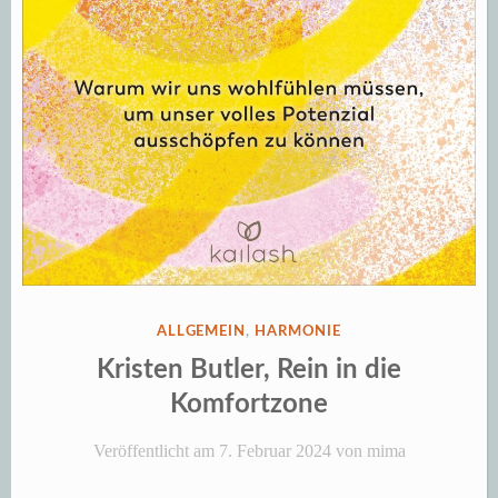
VERÖFFENTLICHT
ALLGEMEIN
,
HARMONIE
IN
Kristen Butler, Rein in die
Komfortzone
Veröffentlicht am
7. Februar 2024
von
mima