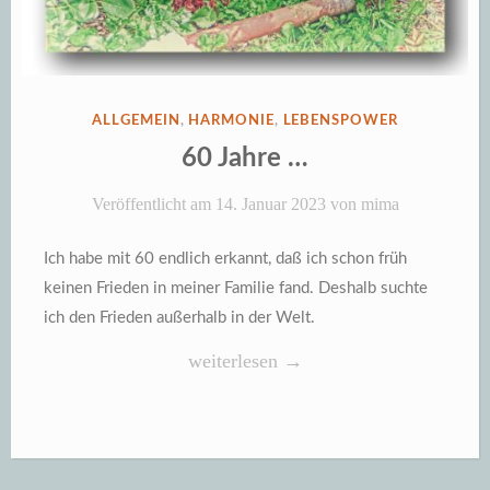
VERÖFFENTLICHT
ALLGEMEIN
,
HARMONIE
,
LEBENSPOWER
IN
60 Jahre …
Veröffentlicht am
14. Januar 2023
von
mima
Ich habe mit 60 endlich erkannt, daß ich schon früh
keinen Frieden in meiner Familie fand. Deshalb suchte
ich den Frieden außerhalb in der Welt.
„60
weiterlesen
→
Jahre
…“