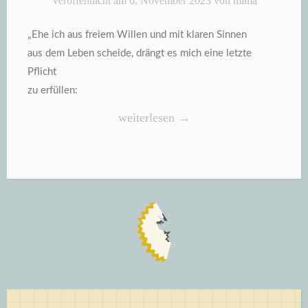
Veröffentlicht am
6. November 2023
von
mima
„Ehe ich aus freiem Willen und mit klaren Sinnen
aus dem Leben scheide, drängt es mich eine letzte
Pflicht
zu erfüllen:
„Die
weiterlesen
→
lange
Nacht
und
die
Morgenröte“