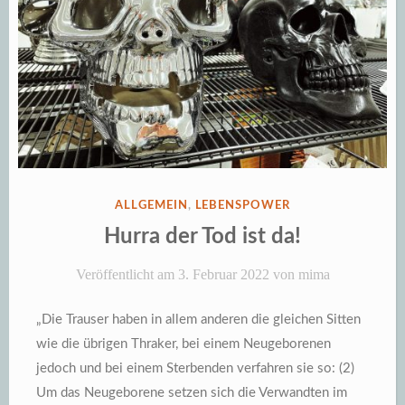
VERÖFFENTLICHT
ALLGEMEIN
,
LEBENSPOWER
IN
Hurra der Tod ist da!
Veröffentlicht am
3. Februar 2022
von
mima
„Die Trauser haben in allem anderen die gleichen Sitten
wie die übrigen Thraker, bei einem Neugeborenen
jedoch und bei einem Sterbenden verfahren sie so: (2)
Um das Neugeborene setzen sich die Verwandten im