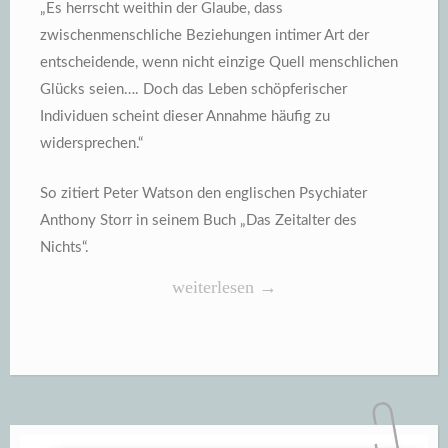
„Es herrscht weithin der Glaube, dass
zwischenmenschliche Beziehungen intimer Art der
entscheidende, wenn nicht einzige Quell menschlichen
Glücks seien…. Doch das Leben schöpferischer
Individuen scheint dieser Annahme häufig zu
widersprechen.“
So zitiert Peter Watson den englischen Psychiater
Anthony Storr in seinem Buch „Das Zeitalter des
Nichts“.
„Kinderlos
weiterlesen
→
und
ohne
Sex
ist
keine