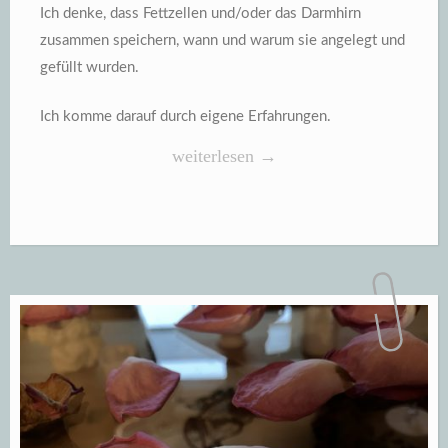
Ich denke, dass Fettzellen und/oder das Darmhirn
zusammen speichern, wann und warum sie angelegt und
gefüllt wurden.
Ich komme darauf durch eigene Erfahrungen.
„Fettzellen
weiterlesen
→
haben
ein
Gedächtnis“