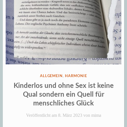
VERÖFFENTLICHT
ALLGEMEIN
,
HARMONIE
IN
Kinderlos und ohne Sex ist keine
Qual sondern ein Quell für
menschliches Glück
Veröffentlicht am
8. März 2023
von
mima