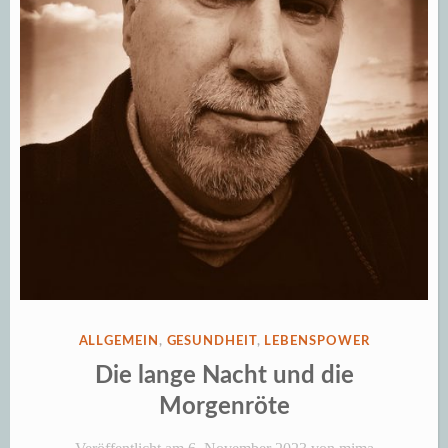
VERÖFFENTLICHT
ALLGEMEIN
,
GESUNDHEIT
,
LEBENSPOWER
IN
Die lange Nacht und die
Morgenröte