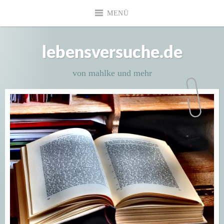
Zum
MENÜ
Inhalt
springen
lebensversuche.de
von mahlke und mehr