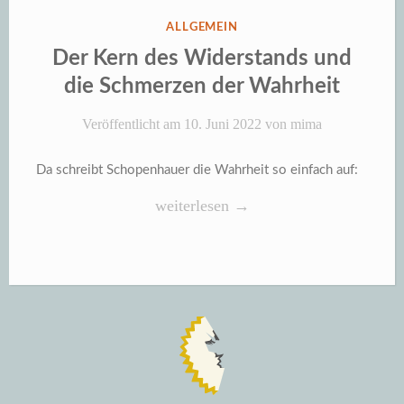
VERÖFFENTLICHT
ALLGEMEIN
IN
Der Kern des Widerstands und
die Schmerzen der Wahrheit
Veröffentlicht am
10. Juni 2022
von
mima
Da schreibt Schopenhauer die Wahrheit so einfach auf:
„Der
weiterlesen
→
Kern
des
Widerstands
und
die
Schmerzen