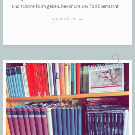
und schöne Form geben, bevor uns der Tod überrascht.
„Dem
weiterlesen
→
Leben
eine
vollendete
Form
geben“