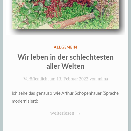
VERÖFFENTLICHT
ALLGEMEIN
IN
Wir leben in der schlechtesten
aller Welten
Veröffentlicht am
13. Februar 2022
von
mima
Ich sehe das genauso wie Arthur Schopenhauer (Sprache
modernisiert):
„Wir
weiterlesen
→
leben