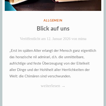
VERÖFFENTLICHT
ALLGEMEIN
IN
Blick auf uns
Veröffentlicht am
12. Januar 2026
von
mima
„Erst im späten Alter erlangt der Mensch ganz eigentlich
das horazische nil admirari, d.h. die unmittelbare,
aufrichtige und feste Überzeugung von der Eitelkeit
aller Dinge und der Hohlheit aller Herrlichkeiten der
Welt: die Chimären sind verschwunden.
„Blick
weiterlesen
→
auf
uns“