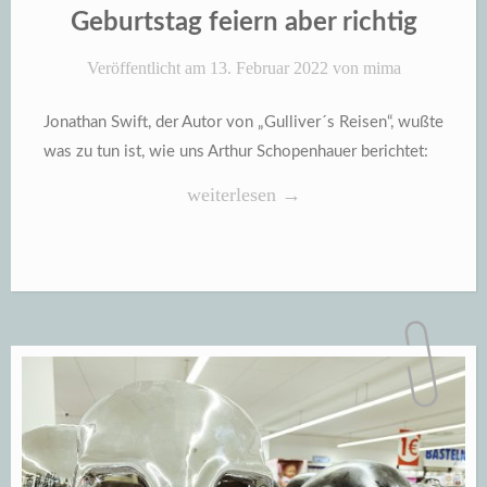
IN
Geburtstag feiern aber richtig
Veröffentlicht am
13. Februar 2022
von
mima
Jonathan Swift, der Autor von „Gulliver´s Reisen“, wußte
was zu tun ist, wie uns Arthur Schopenhauer berichtet:
„Geburtstag
weiterlesen
→
feiern
aber
richtig“