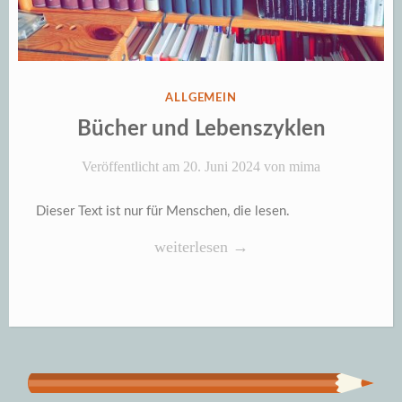
VERÖFFENTLICHT
ALLGEMEIN
IN
Bücher und Lebenszyklen
Veröffentlicht am
20. Juni 2024
von
mima
Dieser Text ist nur für Menschen, die lesen.
„Bücher
weiterlesen
→
und
Lebenszyklen“