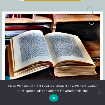
Diese Website benutzt Cookies. Wenn du die Website weiter
nutzt, gehen wir von deinem Einverständnis aus.
VERÖFFENTLICHT
ALLGEMEIN
OK
IN
Die Heilsordnung