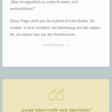
„Was ist eigentlich so schlecht daran, sich
wohlzufühlen?“
Diese Frage stellt uns die Autorin Kristen Butler.
Sie
erlebte in ihrer Kindheit viel Ablehnung und alle sagten
ihr, sie müsse raus aus der Komfortzone.
„Kristen
weiterlesen
→
Butler,
Rein
in
die
Komfortzone“
„Lange leben heißt viele überleben.“