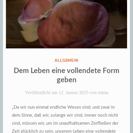
VERÖFFENTLICHT
ALLGEMEIN
IN
Dem Leben eine vollendete Form
geben
Veröffentlicht am
12. Januar 2025
von
mima
„Da wir nun einmal endliche Wesen sind, und zwar in
dem Sinne, daß wir, solange wir sind, immer noch nicht
sind, müssen wir, um im unaufhaltsamen Zerfließen der
Zeit glücklich zu sein, unserem Leben eine vollendete