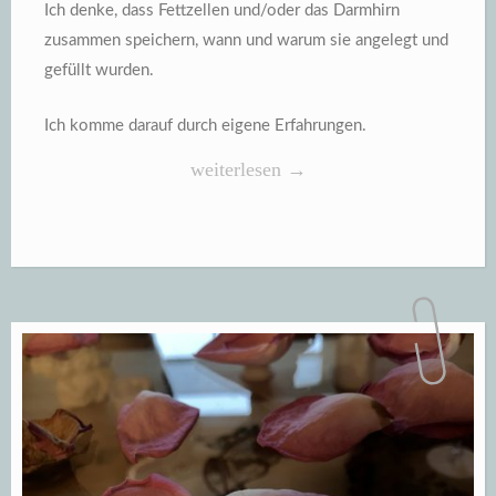
Ich denke, dass Fettzellen und/oder das Darmhirn
zusammen speichern, wann und warum sie angelegt und
gefüllt wurden.
Ich komme darauf durch eigene Erfahrungen.
„Fettzellen
weiterlesen
→
haben
ein
Gedächtnis“