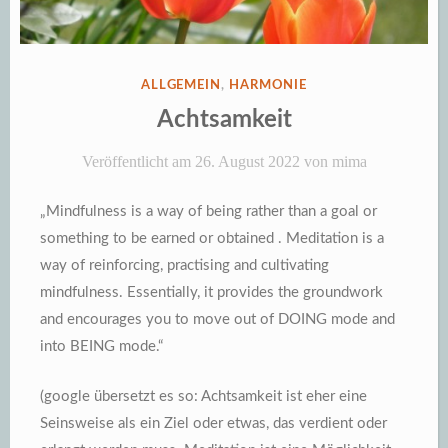
VERÖFFENTLICHT
ALLGEMEIN
,
HARMONIE
IN
Achtsamkeit
Veröffentlicht am
26. August 2022
von
mima
„Mindfulness is a way of being rather than a goal or
something to be earned or obtained . Meditation is a
way of reinforcing, practising and cultivating
mindfulness. Essentially, it provides the groundwork
and encourages you to move out of DOING mode and
into BEING mode.“
(google übersetzt es so: Achtsamkeit ist eher eine
Seinsweise als ein Ziel oder etwas, das verdient oder