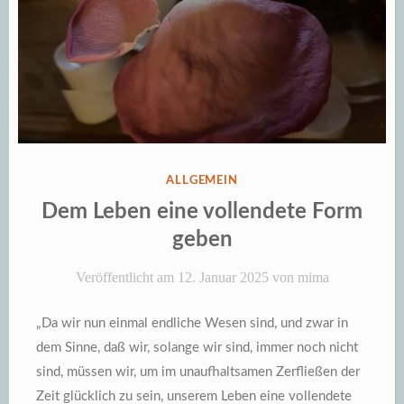
VERÖFFENTLICHT
ALLGEMEIN
IN
Dem Leben eine vollendete Form
geben
Veröffentlicht am
12. Januar 2025
von
mima
„Da wir nun einmal endliche Wesen sind, und zwar in
dem Sinne, daß wir, solange wir sind, immer noch nicht
sind, müssen wir, um im unaufhaltsamen Zerfließen der
Zeit glücklich zu sein, unserem Leben eine vollendete