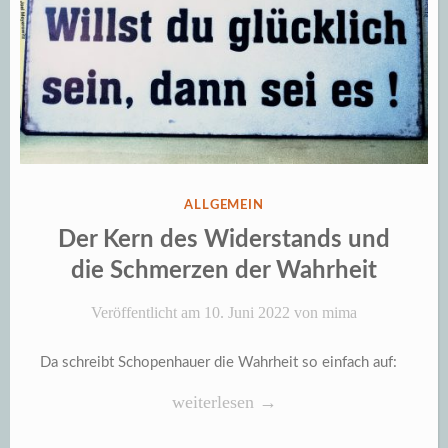
VERÖFFENTLICHT
ALLGEMEIN
IN
Der Kern des Widerstands und
die Schmerzen der Wahrheit
Veröffentlicht am
10. Juni 2022
von
mima
Da schreibt Schopenhauer die Wahrheit so einfach auf:
„Der
weiterlesen
→
Kern