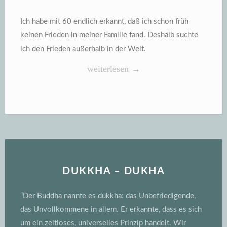
Ich habe mit 60 endlich erkannt, daß ich schon früh
keinen Frieden in meiner Familie fand. Deshalb suchte
ich den Frieden außerhalb in der Welt.
„60
weiterlesen
→
Jahre
…“
DUKKHA – DUKHA
“Der Buddha nannte es dukkha: das Unbefriedigende,
das Unvollkommene in allem. Er erkannte, dass es sich
um ein zeitloses, universelles Prinzip handelt. Wir