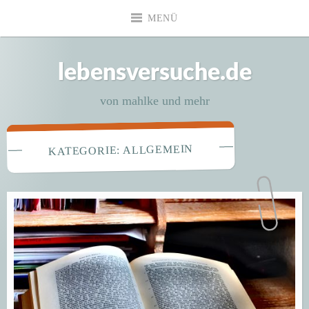
Zum
MENÜ
Inhalt
springen
lebensversuche.de
von mahlke und mehr
ALLGEMEIN
KATEGORIE: