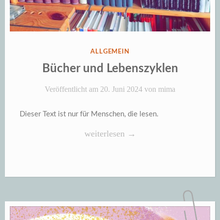
VERÖFFENTLICHT
ALLGEMEIN
IN
Bücher und Lebenszyklen
Veröffentlicht am
20. Juni 2024
von
mima
Dieser Text ist nur für Menschen, die lesen.
„Bücher
weiterlesen
→
und
Lebenszyklen“