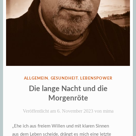
VERÖFFENTLICHT
ALLGEMEIN
,
GESUNDHEIT
,
LEBENSPOWER
IN
Die lange Nacht und die
Morgenröte
Veröffentlicht am
6. November 2023
von
mima
„Ehe ich aus freiem Willen und mit klaren Sinnen
aus dem Leben scheide, drängt es mich eine letzte