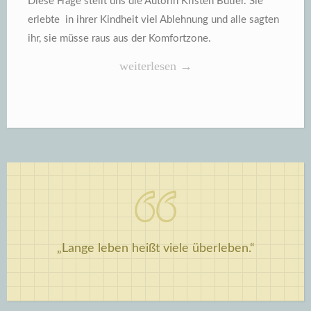
Diese Frage stellt uns die Autorin Kristen Butler.
Sie
erlebte in ihrer Kindheit viel Ablehnung und alle sagten
ihr, sie müsse raus aus der Komfortzone.
„Kristen
weiterlesen
→
Butler,
Rein
in
die
Komfortzone“
„Lange leben heißt viele überleben.“