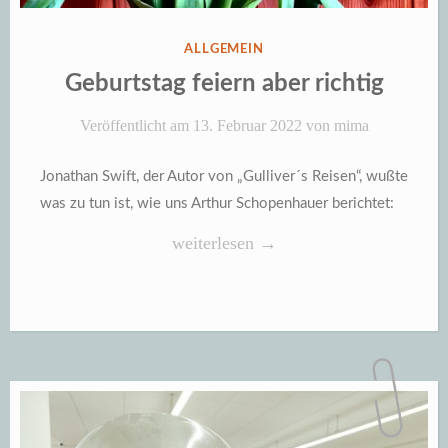
VERÖFFENTLICHT
ALLGEMEIN
IN
Geburtstag feiern aber richtig
Veröffentlicht am
13. Februar 2022
von
mima
Jonathan Swift, der Autor von „Gulliver´s Reisen“, wußte
was zu tun ist, wie uns Arthur Schopenhauer berichtet:
„Geburtstag
weiterlesen
→
feiern
aber
richtig“