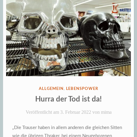
VERÖFFENTLICHT
ALLGEMEIN
,
LEBENSPOWER
IN
Hurra der Tod ist da!
Veröffentlicht am
3. Februar 2022
von
mima
„Die Trauser haben in allem anderen die gleichen Sitten
wie die übrigen Thraker, bei einem Neugeborenen