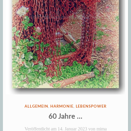
Glück“
VERÖFFENTLICHT
ALLGEMEIN
,
HARMONIE
,
LEBENSPOWER
IN
60 Jahre …
Veröffentlicht am
14. Januar 2023
von
mima