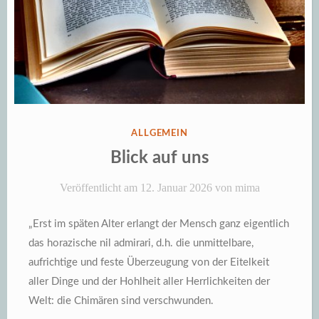
VERÖFFENTLICHT
ALLGEMEIN
IN
Blick auf uns
Veröffentlicht am
12. Januar 2026
von
mima
„Erst im späten Alter erlangt der Mensch ganz eigentlich
das horazische nil admirari, d.h. die unmittelbare,
aufrichtige und feste Überzeugung von der Eitelkeit
aller Dinge und der Hohlheit aller Herrlichkeiten der
Welt: die Chimären sind verschwunden.