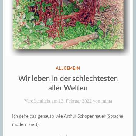
VERÖFFENTLICHT
ALLGEMEIN
IN
Wir leben in der schlechtesten
aller Welten
Veröffentlicht am
13. Februar 2022
von
mima
Ich sehe das genauso wie Arthur Schopenhauer (Sprache
modernisiert):