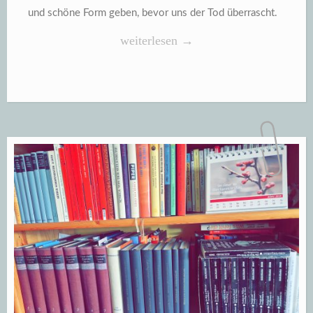
und schöne Form geben, bevor uns der Tod überrascht.
„Dem
weiterlesen
→
Leben
eine
vollendete
Form
geben“