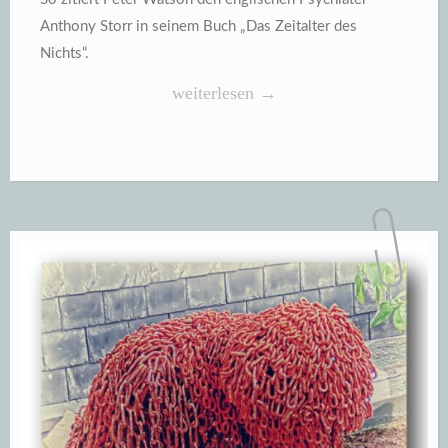
Anthony Storr in seinem Buch „Das Zeitalter des
Nichts“.
„Kinderlos
weiterlesen
→
und
ohne
Sex
ist
keine
Qual
sondern
ein
Quell
für
menschliches