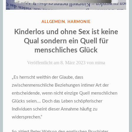
VERÖFFENTLICHT
ALLGEMEIN
,
HARMONIE
IN
Kinderlos und ohne Sex ist keine
Qual sondern ein Quell für
menschliches Glück
Veröffentlicht am
8. März 2023
von
mima
„Es herrscht weithin der Glaube, dass
zwischenmenschliche Beziehungen intimer Art der
entscheidende, wenn nicht einzige Quell menschlichen
Glücks seien…. Doch das Leben schöpferischer
Individuen scheint dieser Annahme häufig zu
widersprechen.“
So zitiert Peter Watson den englischen Psychiater