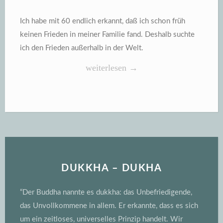
Ich habe mit 60 endlich erkannt, daß ich schon früh
keinen Frieden in meiner Familie fand. Deshalb suchte
ich den Frieden außerhalb in der Welt.
„60
weiterlesen
→
Jahre
…“
DUKKHA – DUKHA
“Der Buddha nannte es dukkha: das Unbefriedigende,
das Unvollkommene in allem. Er erkannte, dass es sich
um ein zeitloses, universelles Prinzip handelt. Wir