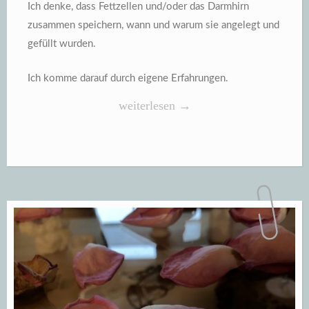
Ich denke, dass Fettzellen und/oder das Darmhirn
zusammen speichern, wann und warum sie angelegt und
gefüllt wurden.
Ich komme darauf durch eigene Erfahrungen.
„Fettzellen
weiterlesen
→
haben
ein
Gedächtnis“