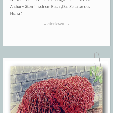
Anthony Storr in seinem Buch „Das Zeitalter des
Nichts“.
„Kinderlos
weiterlesen
→
und
ohne
Sex
ist
keine
Qual
sondern
ein
Quell
für
menschliches