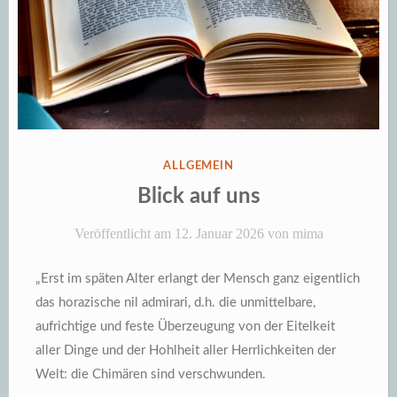
VERÖFFENTLICHT
ALLGEMEIN
IN
Blick auf uns
Veröffentlicht am
12. Januar 2026
von
mima
„Erst im späten Alter erlangt der Mensch ganz eigentlich
das horazische nil admirari, d.h. die unmittelbare,
aufrichtige und feste Überzeugung von der Eitelkeit
aller Dinge und der Hohlheit aller Herrlichkeiten der
Welt: die Chimären sind verschwunden.