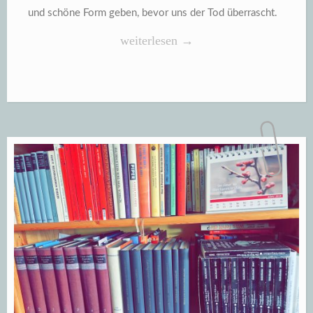
und schöne Form geben, bevor uns der Tod überrascht.
„Dem
weiterlesen
→
Leben
eine
vollendete
Form
geben“