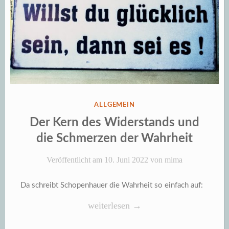
VERÖFFENTLICHT
ALLGEMEIN
IN
Der Kern des Widerstands und
die Schmerzen der Wahrheit
Veröffentlicht am
10. Juni 2022
von
mima
Da schreibt Schopenhauer die Wahrheit so einfach auf:
„Der
weiterlesen
→
Kern