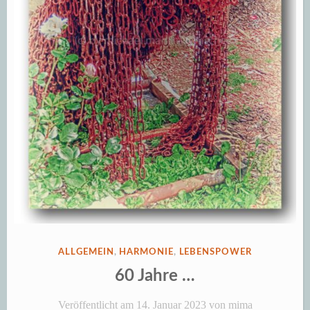
Glück“
VERÖFFENTLICHT
ALLGEMEIN
,
HARMONIE
,
LEBENSPOWER
IN
60 Jahre …
Veröffentlicht am
14. Januar 2023
von
mima