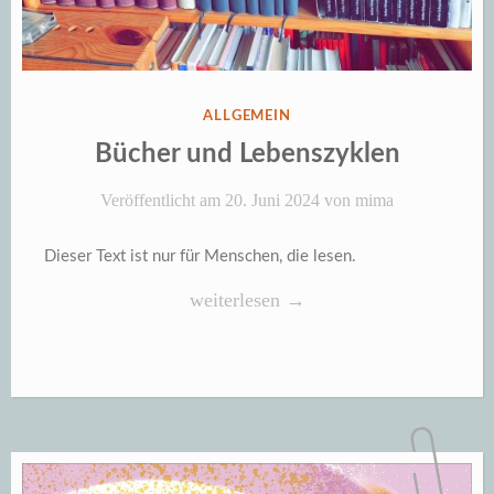
VERÖFFENTLICHT
ALLGEMEIN
IN
Bücher und Lebenszyklen
Veröffentlicht am
20. Juni 2024
von
mima
Dieser Text ist nur für Menschen, die lesen.
„Bücher
weiterlesen
→
und
Lebenszyklen“