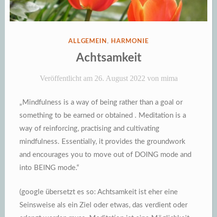
VERÖFFENTLICHT
ALLGEMEIN
,
HARMONIE
IN
Achtsamkeit
Veröffentlicht am
26. August 2022
von
mima
„Mindfulness is a way of being rather than a goal or
something to be earned or obtained . Meditation is a
way of reinforcing, practising and cultivating
mindfulness. Essentially, it provides the groundwork
and encourages you to move out of DOING mode and
into BEING mode.“
(google übersetzt es so: Achtsamkeit ist eher eine
Seinsweise als ein Ziel oder etwas, das verdient oder