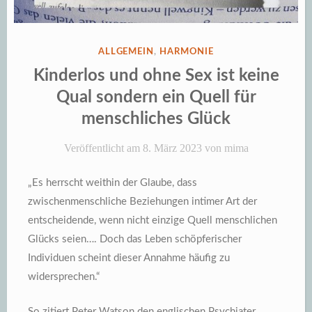
VERÖFFENTLICHT
ALLGEMEIN
,
HARMONIE
IN
Kinderlos und ohne Sex ist keine
Qual sondern ein Quell für
menschliches Glück
Veröffentlicht am
8. März 2023
von
mima
„Es herrscht weithin der Glaube, dass
zwischenmenschliche Beziehungen intimer Art der
entscheidende, wenn nicht einzige Quell menschlichen
Glücks seien…. Doch das Leben schöpferischer
Individuen scheint dieser Annahme häufig zu
widersprechen.“
So zitiert Peter Watson den englischen Psychiater