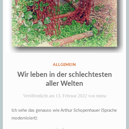
VERÖFFENTLICHT
ALLGEMEIN
IN
Wir leben in der schlechtesten
aller Welten
Veröffentlicht am
13. Februar 2022
von
mima
Ich sehe das genauso wie Arthur Schopenhauer (Sprache
modernisiert):