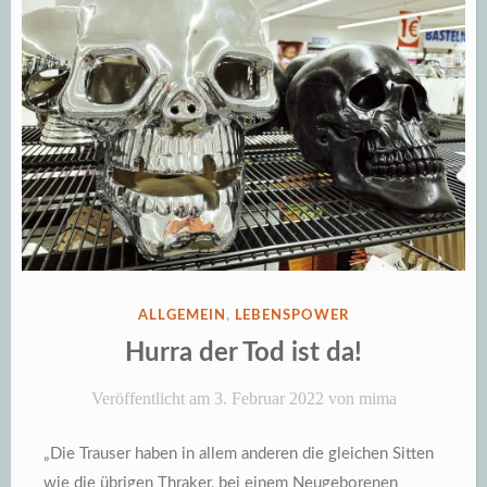
VERÖFFENTLICHT
ALLGEMEIN
,
LEBENSPOWER
IN
Hurra der Tod ist da!
Veröffentlicht am
3. Februar 2022
von
mima
„Die Trauser haben in allem anderen die gleichen Sitten
wie die übrigen Thraker, bei einem Neugeborenen