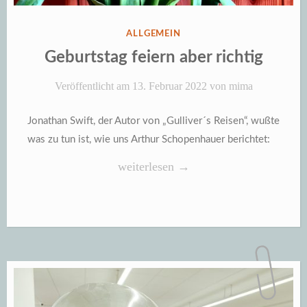
VERÖFFENTLICHT
ALLGEMEIN
IN
Geburtstag feiern aber richtig
Veröffentlicht am
13. Februar 2022
von
mima
Jonathan Swift, der Autor von „Gulliver´s Reisen“, wußte
was zu tun ist, wie uns Arthur Schopenhauer berichtet:
„Geburtstag
weiterlesen
→
feiern
aber
richtig“