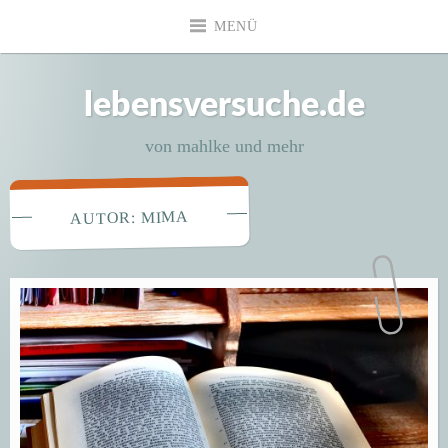
Zum
MENÜ
Inhalt
springen
lebensversuche.de
von mahlke und mehr
MIMA
AUTOR: