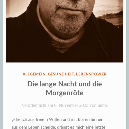
VERÖFFENTLICHT
ALLGEMEIN
,
GESUNDHEIT
,
LEBENSPOWER
IN
Die lange Nacht und die
Morgenröte
Veröffentlicht am
6. November 2023
von
mima
„Ehe ich aus freiem Willen und mit klaren Sinnen
aus dem Leben scheide, drängt es mich eine letzte