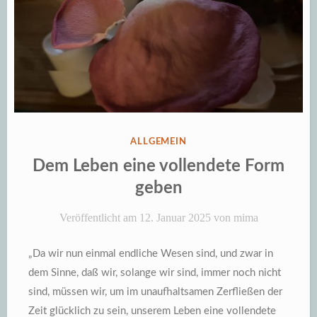
VERÖFFENTLICHT
ALLGEMEIN
IN
Dem Leben eine vollendete Form
geben
Veröffentlicht am
12. Januar 2025
von
mima
„Da wir nun einmal endliche Wesen sind, und zwar in
dem Sinne, daß wir, solange wir sind, immer noch nicht
sind, müssen wir, um im unaufhaltsamen Zerfließen der
Zeit glücklich zu sein, unserem Leben eine vollendete