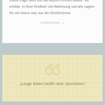
Diese Frage stellt uns die Autorin Kristen Butler.
Sie
erlebte in ihrer Kindheit viel Ablehnung und alle sagten
ihr, sie müsse raus aus der Komfortzone.
„Kristen
weiterlesen
→
Butler,
Rein
in
die
Komfortzone“
„Lange leben heißt viele überleben.“